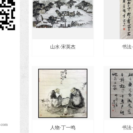
山水·宋英杰
书法
.com
人物·丁一鸣
书法