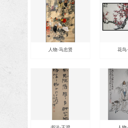
人物·马忠贤
花鸟
书法·王澄
人物