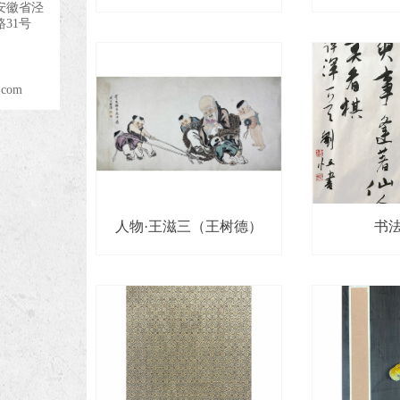
安徽省泾
31号
.com
人物·王滋三（王树德）
书法