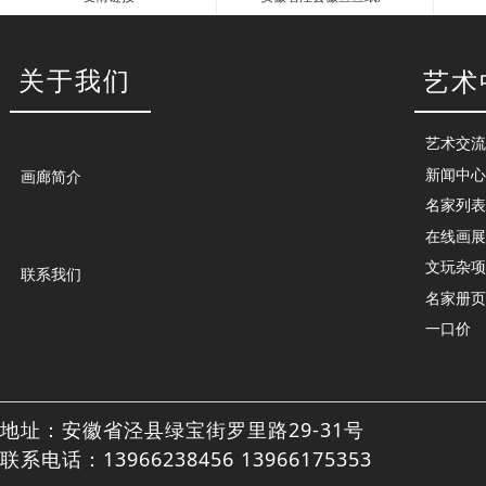
石海松 安徽省书法家协会副主席 中国书法家协会会员
安徽省政协书画院副院长
关于我们
艺术
查看详情 >
艺术交流
新闻中心
画廊简介
名家列表
在线画展
上一
文玩杂项
联系我们
名家册页
一口价
地址：安徽省泾县绿宝街罗里路29-31号
联系电话：13966238456 13966175353