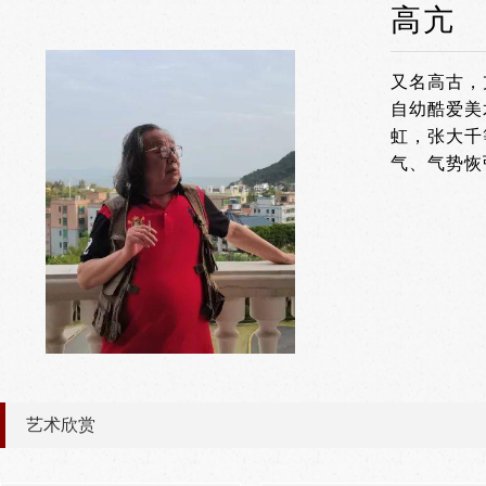
高亢
又名高古，
自幼酷爱美
虹，张大千
气、气势恢
艺术欣赏