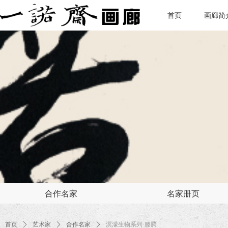
首页
画廊简
合作名家
名家册页
首页
ꄲ
艺术家
ꄲ
合作名家
ꄲ
溟濛生物系列·滕腾