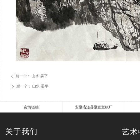
前一个：
山水·晏平
ꄴ
后一个：
山水·晏平
ꄲ
友情链接
安徽省泾县徽宣宣纸厂
关于我们
艺术