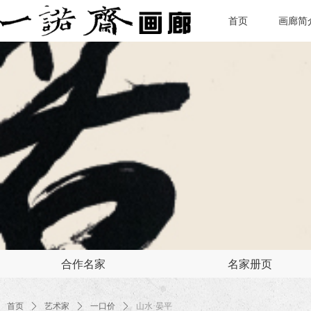
首页
画廊简
合作名家
名家册页
首页
ꄲ
艺术家
ꄲ
一口价
ꄲ
山水·晏平